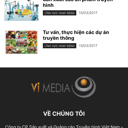
hình
15/03/2017
LĨNH VỰC HOẠT ĐỘNG
Tư vấn, thực hiện các dự án
truyền thông
15/03/2017
LĨNH VỰC HOẠT ĐỘNG
VỀ CHÚNG TÔI
Công ty CP Sản xuất và Quảng cáo Truyền hình Việt Nam –