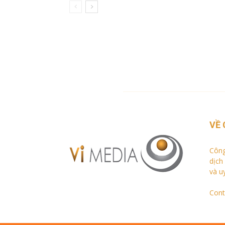
VỀ 
Công
dịch
và u
Cont