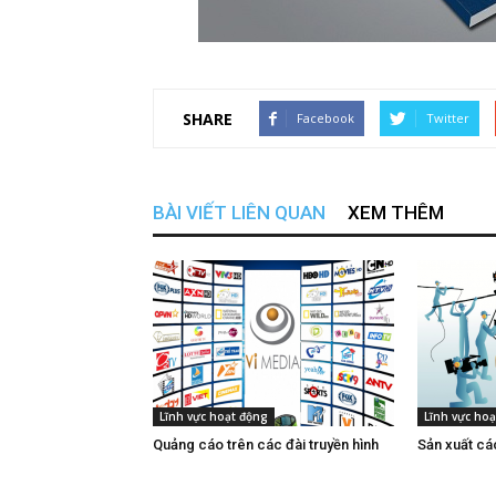
SHARE
Facebook
Twitter
BÀI VIẾT LIÊN QUAN
XEM THÊM
Lĩnh vực hoạt động
Lĩnh vực ho
Quảng cáo trên các đài truyền hình
Sản xuất cá