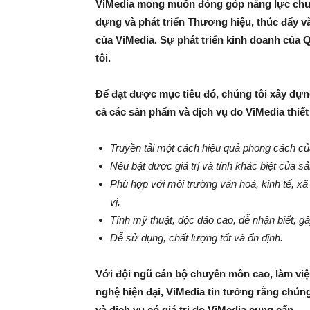
ViMedia
mong
muốn
đóng
góp
năng
lực
ch
dựng
và
phát
triển
Thương
hiệu
,
thúc
đẩy
v
của
ViMedia
.
Sự
phát
triển
kinh
doanh
của
Q
tôi
.
Để
đạt
được
mục
tiêu
đó
,
chúng
tôi
xây
dựn
cả
các
sản
phẩm
và
dịch
vụ
do
ViMedia
thiết
Truyền
tải
một
cách
hiệu
quả
phong
cách
củ
Nêu
bật
được
giá
trị
và
tính
khác
biệt
của
sả
Phù
hợp
với
môi
trường
văn
hoá
,
kinh
tế
,
xã
vị
.
Tính
mỹ
thuật
,
độc
đáo
cao
,
dễ
nhận
biết
,
gâ
Dễ
sử
dụng
,
chất
lượng
tốt
và
ổn
định
.
Với
đội
ngũ
cán
bộ
chuyên
môn
cao
,
làm
việ
nghệ
hiện
đại
,
ViMedia
tin
tưởng
rằng
chún
và
dịch
vụ
có
giá
trị
do
ViMedia
cung
cấp
.