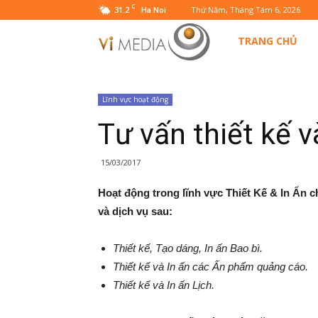
C
31.2
Thứ Năm, Tháng Tám 6, 2026
Ha Noi
VIMEDIA
TRANG CHỦ
Lĩnh vực hoạt động
Tư vấn thiết kế v
15/03/2017
Hoạt
động
trong
lĩnh
vực
Thiết
Kế
& In
Ấn
c
và
dịch
vụ
sau
:
Thiết
kế
,
Tạo
dáng
, In
ấn
Bao
bì
.
Thiết
kế
và
In
ấn
các
Ấn
phẩm
quảng
cáo
.
Thiết
kế
và
In
ấn
Lịch
.