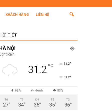
KHÁCH HÀNG
LIÊN HỆ
HỜI TIẾT
HÀ NỘI
Light Rain
°
31.2
°
C
31.2
°
31.2
68%
4kmh
83%
T6
T7
CN
T2
T3
27
°
34
°
35
°
35
°
36
°