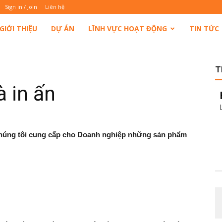
Sign in / Join
Liên hệ
GIỚI THIỆU
DỰ ÁN
LĨNH VỰC HOẠT ĐỘNG
TIN TỨC
T
à in ấn
húng
tôi
cung
cấp
cho
Doanh
nghiệp
những
sản
phẩm