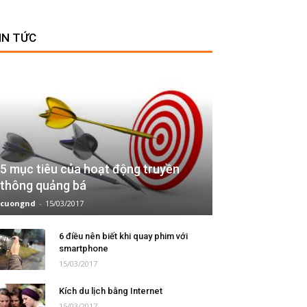
IN TỨC
5 mục tiêu của hoạt động truyền
thông quảng bá
cuongnd
-
15/03/2017
6 điều nên biết khi quay phim với
smartphone
15/03/2017
Kích du lịch bằng Internet
15/03/2017