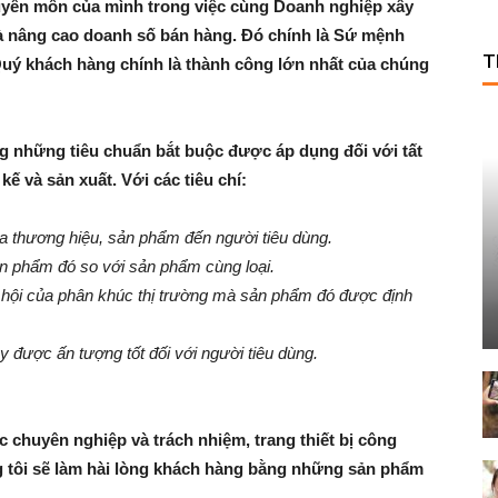
uyên
môn
của
mình
trong
việc
cùng
Doanh
nghiệp
xây
à
nâng
cao
doanh
số
bán
hàng
.
Đó
chính
là
Sứ
mệnh
T
uý
khách
hàng
chính
là
thành
công
lớn
nhất
của
chúng
g
những
tiêu
chuẩn
bắt
buộc
được
áp
dụng
đối
với
tất
kế
và
sản
xuất
.
Với
các
tiêu
chí
:
a
thương
hiệu
,
sản
phẩm
đến
người
tiêu
dùng
.
n
phẩm
đó
so
với
sản
phẩm
cùng
loại
.
hội
của
phân
khúc
thị
trường
mà
sản
phẩm
đó
được
định
y
được
ấn
tượng
tốt
đối
với
người
tiêu
dùng
.
c
chuyên
nghiệp
và
trách
nhiệm
,
trang
thiết
bị
công
g
tôi
sẽ
làm
hài
lòng
khách
hàng
bằng
những
sản
phẩm